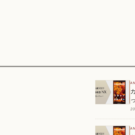
A
20
A