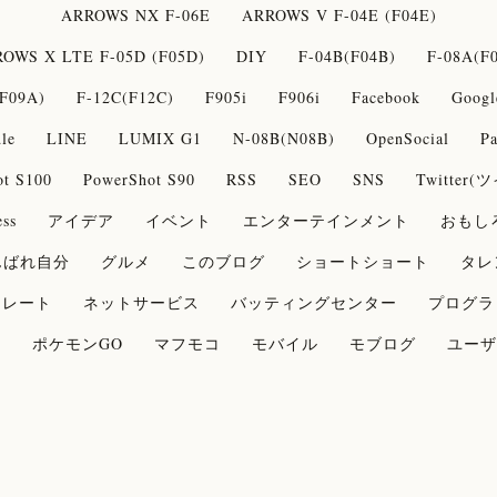
ARROWS NX F-06E
ARROWS V F-04E (F04E)
OWS X LTE F-05D (F05D)
DIY
F-04B(F04B)
F-08A(F
F09A)
F-12C(F12C)
F905i
F906i
Facebook
Googl
le
LINE
LUMIX G1
N-08B(N08B)
OpenSocial
Pa
ot S100
PowerShot S90
RSS
SEO
SNS
Twitter
ss
アイデア
イベント
エンターテインメント
おもし
んばれ自分
グルメ
このブログ
ショートショート
タレ
コレート
ネットサービス
バッティングセンター
プログラ
論
ポケモンGO
マフモコ
モバイル
モブログ
ユーザ
奇妙な物語
健康
思うこと
旅
日記
時事
書籍
菜
梅酒
検索王の見る検索
漫画
謎解き
豆知識
野球
電子マネー