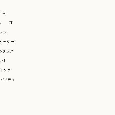
08A)
e
IT
yPal
(ツイッター)
ろグッズ
ント
ミング
ビリティ
未分類
近未来