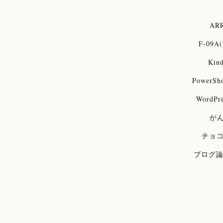
ARR
F-09A(
Kind
PowerSh
WordPre
が
チョ
ブログ
世にも
松木里