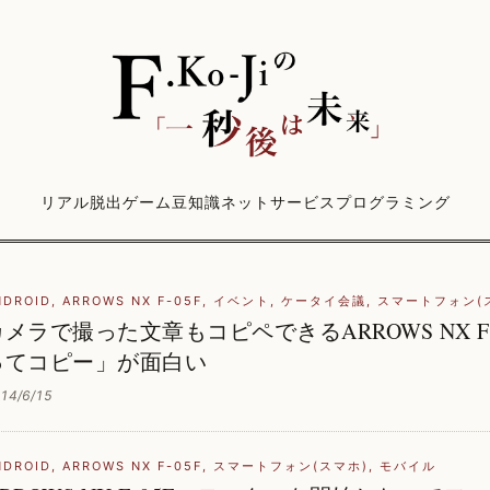
リアル脱出ゲーム
豆知識
ネットサービス
プログラミング
NDROID
,
ARROWS NX F-05F
,
イベント
,
ケータイ会議
,
スマートフォン(
カメラで撮った文章もコピペできるARROWS NX F
ってコピー」が面白い
14/6/15
NDROID
,
ARROWS NX F-05F
,
スマートフォン(スマホ)
,
モバイル