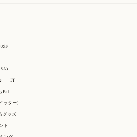
05F
08A)
e
IT
yPal
(ツイッター)
ろグッズ
ント
ミング