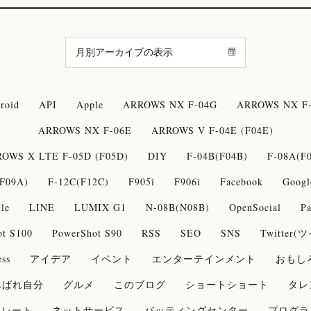
roid
API
Apple
ARROWS NX F-04G
ARROWS NX F-
ARROWS NX F-06E
ARROWS V F-04E (F04E)
OWS X LTE F-05D (F05D)
DIY
F-04B(F04B)
F-08A(F
F09A)
F-12C(F12C)
F905i
F906i
Facebook
Googl
le
LINE
LUMIX G1
N-08B(N08B)
OpenSocial
Pa
ot S100
PowerShot S90
RSS
SEO
SNS
Twitter
ss
アイデア
イベント
エンターテインメント
おもし
んばれ自分
グルメ
このブログ
ショートショート
タレ
コレート
ネットサービス
バッティングセンター
プログラ