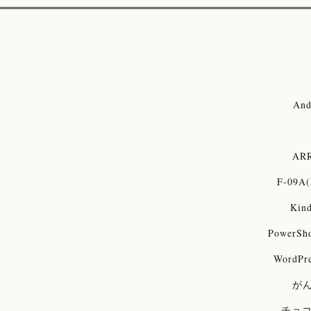
And
ARR
F-09A(
Kind
PowerSh
WordPre
が
チョ