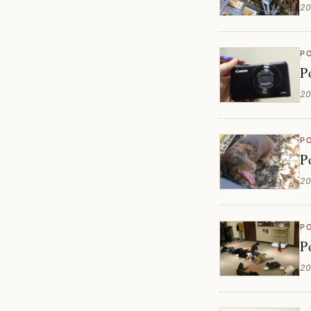
20
P
P
20
P
P
20
P
20