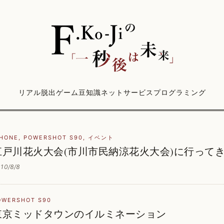
リアル脱出ゲーム
豆知識
ネットサービス
プログラミング
PHONE
,
POWERSHOT S90
,
イベント
江戸川花火大会(市川市民納涼花火大会)に行って
10/8/8
OWERSHOT S90
東京ミッドタウンのイルミネーション