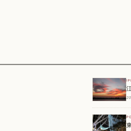
I
20
P