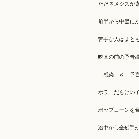
ただネメシスが
前半から中盤に
苦手な人はまと
映画の前の予告
「感染」＆「予
ホラーだらけの
ポップコーンを
途中から全然手