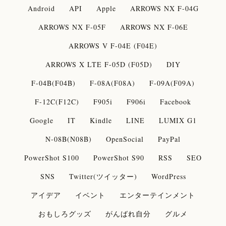
Android
API
Apple
ARROWS NX F-04G
ARROWS NX F-05F
ARROWS NX F-06E
ARROWS V F-04E (F04E)
ARROWS X LTE F-05D (F05D)
DIY
F-04B(F04B)
F-08A(F08A)
F-09A(F09A)
F-12C(F12C)
F905i
F906i
Facebook
Google
IT
Kindle
LINE
LUMIX G1
N-08B(N08B)
OpenSocial
PayPal
PowerShot S100
PowerShot S90
RSS
SEO
SNS
Twitter(ツイッター)
WordPress
アイデア
イベント
エンターテインメント
おもしろグッズ
がんばれ自分
グルメ