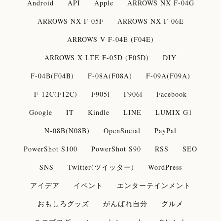
Android
API
Apple
ARROWS NX F-04G
ARROWS NX F-05F
ARROWS NX F-06E
ARROWS V F-04E (F04E)
ARROWS X LTE F-05D (F05D)
DIY
F-04B(F04B)
F-08A(F08A)
F-09A(F09A)
F-12C(F12C)
F905i
F906i
Facebook
Google
IT
Kindle
LINE
LUMIX G1
N-08B(N08B)
OpenSocial
PayPal
PowerShot S100
PowerShot S90
RSS
SEO
SNS
Twitter(ツイッター)
WordPress
アイデア
イベント
エンターテインメント
おもしろグッズ
がんばれ自分
グルメ