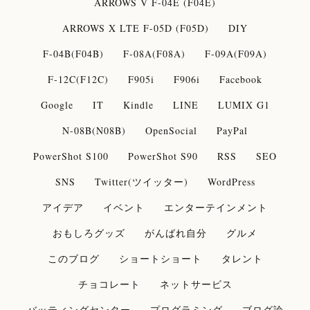
ARROWS V F-04E (F04E)
ARROWS X LTE F-05D (F05D)
DIY
F-04B(F04B)
F-08A(F08A)
F-09A(F09A)
F-12C(F12C)
F905i
F906i
Facebook
Google
IT
Kindle
LINE
LUMIX G1
N-08B(N08B)
OpenSocial
PayPal
PowerShot S100
PowerShot S90
RSS
SEO
SNS
Twitter(ツイッター)
WordPress
アイデア
イベント
エンターテインメント
おもしろグッズ
がんばれ自分
グルメ
このブログ
ショートショート
タレント
チョコレート
ネットサービス
バッティングセンター
プログラミング
ブログ論