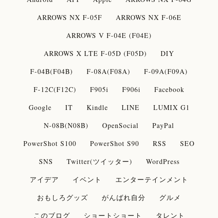
ARROWS NX F-05F
ARROWS NX F-06E
ARROWS V F-04E (F04E)
ARROWS X LTE F-05D (F05D)
DIY
F-04B(F04B)
F-08A(F08A)
F-09A(F09A)
F-12C(F12C)
F905i
F906i
Facebook
Google
IT
Kindle
LINE
LUMIX G1
N-08B(N08B)
OpenSocial
PayPal
PowerShot S100
PowerShot S90
RSS
SEO
SNS
Twitter(ツイッター)
WordPress
アイデア
イベント
エンターテインメント
おもしろグッズ
がんばれ自分
グルメ
このブログ
ショートショート
タレント