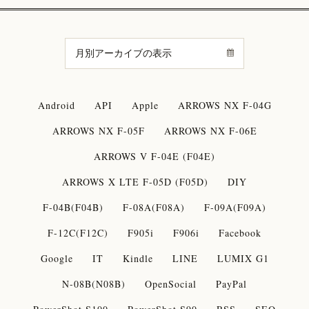
Android
API
Apple
ARROWS NX F-04G
ARROWS NX F-05F
ARROWS NX F-06E
ARROWS V F-04E (F04E)
ARROWS X LTE F-05D (F05D)
DIY
F-04B(F04B)
F-08A(F08A)
F-09A(F09A)
F-12C(F12C)
F905i
F906i
Facebook
Google
IT
Kindle
LINE
LUMIX G1
N-08B(N08B)
OpenSocial
PayPal