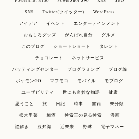
PowerShot S100
PowerShot S90
RSS
SEO
SNS
Twitter(ツイッター)
WordPress
アイデア
イベント
エンターテインメント
おもしろグッズ
がんばれ自分
グルメ
このブログ
ショートショート
タレント
チョコレート
ネットサービス
バッティングセンター
プログラミング
ブログ論
ポケモンGO
マフモコ
モバイル
モブログ
ユーザビリティ
世にも奇妙な物語
健康
思うこと
旅
日記
時事
書籍
未分類
松木里菜
梅酒
検索王の見る検索
漫画
謎解き
豆知識
近未来
野球
電子マネー