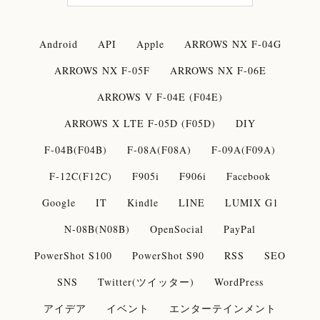
Android
API
Apple
ARROWS NX F-04G
ARROWS NX F-05F
ARROWS NX F-06E
ARROWS V F-04E (F04E)
ARROWS X LTE F-05D (F05D)
DIY
F-04B(F04B)
F-08A(F08A)
F-09A(F09A)
F-12C(F12C)
F905i
F906i
Facebook
Google
IT
Kindle
LINE
LUMIX G1
N-08B(N08B)
OpenSocial
PayPal
PowerShot S100
PowerShot S90
RSS
SEO
SNS
Twitter(ツイッター)
WordPress
アイデア
イベント
エンターテインメント