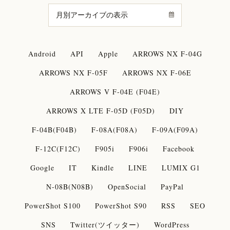
Android
API
Apple
ARROWS NX F-04G
ARROWS NX F-05F
ARROWS NX F-06E
ARROWS V F-04E (F04E)
ARROWS X LTE F-05D (F05D)
DIY
F-04B(F04B)
F-08A(F08A)
F-09A(F09A)
F-12C(F12C)
F905i
F906i
Facebook
Google
IT
Kindle
LINE
LUMIX G1
N-08B(N08B)
OpenSocial
PayPal
PowerShot S100
PowerShot S90
RSS
SEO
SNS
Twitter(ツイッター)
WordPress