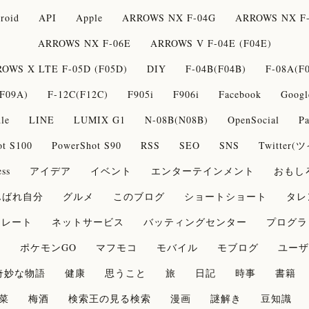
roid
API
Apple
ARROWS NX F-04G
ARROWS NX F-
ARROWS NX F-06E
ARROWS V F-04E (F04E)
OWS X LTE F-05D (F05D)
DIY
F-04B(F04B)
F-08A(F
F09A)
F-12C(F12C)
F905i
F906i
Facebook
Googl
le
LINE
LUMIX G1
N-08B(N08B)
OpenSocial
Pa
ot S100
PowerShot S90
RSS
SEO
SNS
Twitter
ss
アイデア
イベント
エンターテインメント
おもし
んばれ自分
グルメ
このブログ
ショートショート
タレ
コレート
ネットサービス
バッティングセンター
プログラ
論
ポケモンGO
マフモコ
モバイル
モブログ
ユーザ
奇妙な物語
健康
思うこと
旅
日記
時事
書籍
菜
梅酒
検索王の見る検索
漫画
謎解き
豆知識