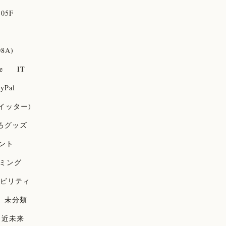
05F
08A)
e
IT
yPal
(ツイッター)
ろグッズ
ント
ミング
ビリティ
未分類
近未来