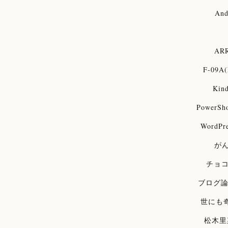
And
ARR
F-09A(
Kind
PowerSh
WordPre
が
チョ
ブログ
世にも
松木里