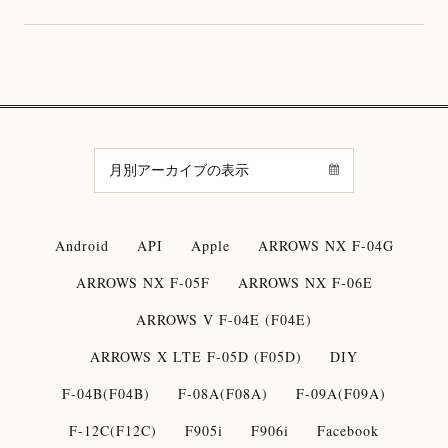
Android
API
Apple
ARROWS NX F-04G
ARROWS NX F-05F
ARROWS NX F-06E
ARROWS V F-04E (F04E)
ARROWS X LTE F-05D (F05D)
DIY
F-04B(F04B)
F-08A(F08A)
F-09A(F09A)
F-12C(F12C)
F905i
F906i
Facebook