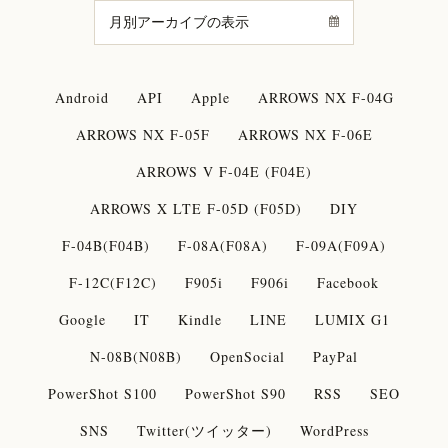
Android
API
Apple
ARROWS NX F-04G
ARROWS NX F-05F
ARROWS NX F-06E
ARROWS V F-04E (F04E)
ARROWS X LTE F-05D (F05D)
DIY
F-04B(F04B)
F-08A(F08A)
F-09A(F09A)
F-12C(F12C)
F905i
F906i
Facebook
Google
IT
Kindle
LINE
LUMIX G1
N-08B(N08B)
OpenSocial
PayPal
PowerShot S100
PowerShot S90
RSS
SEO
SNS
Twitter(ツイッター)
WordPress