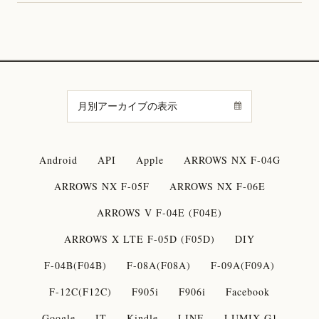
Android
API
Apple
ARROWS NX F-04G
ARROWS NX F-05F
ARROWS NX F-06E
ARROWS V F-04E (F04E)
ARROWS X LTE F-05D (F05D)
DIY
F-04B(F04B)
F-08A(F08A)
F-09A(F09A)
F-12C(F12C)
F905i
F906i
Facebook
Google
IT
Kindle
LINE
LUMIX G1