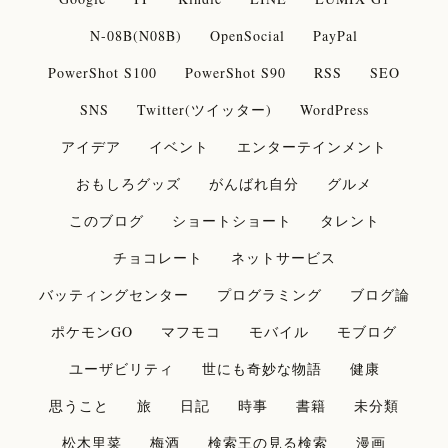
N-08B(N08B)
OpenSocial
PayPal
PowerShot S100
PowerShot S90
RSS
SEO
SNS
Twitter(ツイッター)
WordPress
アイデア
イベント
エンターテインメント
おもしろグッズ
がんばれ自分
グルメ
このブログ
ショートショート
タレント
チョコレート
ネットサービス
バッティングセンター
プログラミング
ブログ論
ポケモンGO
マフモコ
モバイル
モブログ
ユーザビリティ
世にも奇妙な物語
健康
思うこと
旅
日記
時事
書籍
未分類
松木里菜
梅酒
検索王の見る検索
漫画