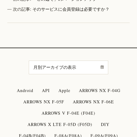
次の記事:
そのサービスに会員登録は必要ですか？
Android
API
Apple
ARROWS NX F-04G
ARROWS NX F-05F
ARROWS NX F-06E
ARROWS V F-04E (F04E)
ARROWS X LTE F-05D (F05D)
DIY
F-04B(F04B)
F-08A(F08A)
F-09A(F09A)