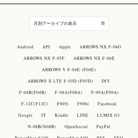
Android
API
Apple
ARROWS NX F-04G
ARROWS NX F-05F
ARROWS NX F-06E
ARROWS V F-04E (F04E)
ARROWS X LTE F-05D (F05D)
DIY
F-04B(F04B)
F-08A(F08A)
F-09A(F09A)
F-12C(F12C)
F905i
F906i
Facebook
Google
IT
Kindle
LINE
LUMIX G1
N-08B(N08B)
OpenSocial
PayPal
PowerShot S100
PowerShot S90
RSS
SEO