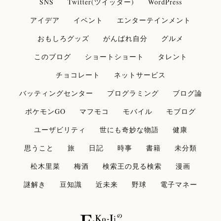
SNS
Twitter(ツイッター)
WordPress
アイデア
イベント
エンターテインメント
おもしろグッズ
がんばれ自分
グルメ
このブログ
ショートショート
タレント
チョコレート
ネットサービス
バッティングセンター
プログラミング
ブログ論
ポケモンGO
マフモコ
モバイル
モブログ
ユーザビリティ
世にも奇妙な物語
健康
思うこと
旅
日記
時事
書籍
未分類
松木里菜
梅酒
検索王の見る検索
漫画
謎解き
豆知識
近未来
野球
電子マネー