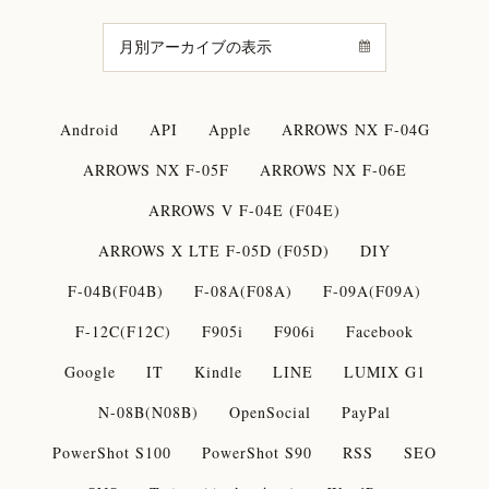
Android
API
Apple
ARROWS NX F-04G
ARROWS NX F-05F
ARROWS NX F-06E
ARROWS V F-04E (F04E)
ARROWS X LTE F-05D (F05D)
DIY
F-04B(F04B)
F-08A(F08A)
F-09A(F09A)
F-12C(F12C)
F905i
F906i
Facebook
Google
IT
Kindle
LINE
LUMIX G1
N-08B(N08B)
OpenSocial
PayPal
PowerShot S100
PowerShot S90
RSS
SEO