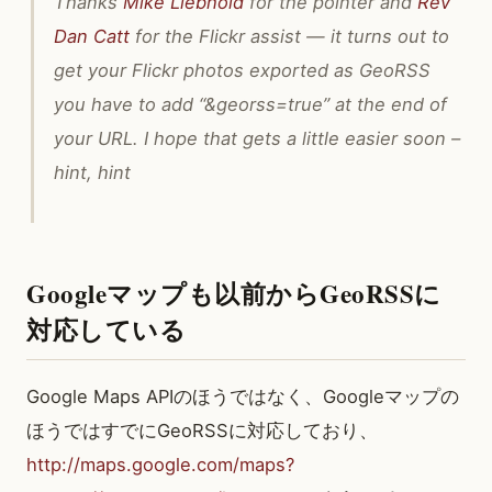
Thanks
Mike Liebhold
for the pointer and
Rev
Dan Catt
for the Flickr assist — it turns out to
get your Flickr photos exported as GeoRSS
you have to add “&georss=true” at the end of
your URL. I hope that gets a little easier soon –
hint, hint
Googleマップも以前からGeoRSSに
対応している
Google Maps APIのほうではなく、Googleマップの
ほうではすでにGeoRSSに対応しており、
http://maps.google.com/maps?