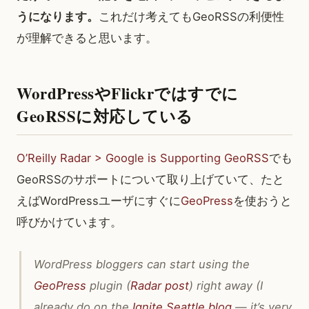
うになります。
これだけ考えてもGeoRSSの利便性
が理解できると思います。
WordPressやFlickrではすでに
GeoRSSに対応している
O’Reilly Radar > Google is Supporting GeoRSS
でも
GeoRSSのサポートについて取り上げていて、たと
えばWordPressユーザにすぐに
GeoPress
を使おうと
呼びかけています。
WordPress bloggers can start using the
GeoPress
plugin (
Radar post
) right away (I
already do on the
Ignite Seattle blog
— it’s very