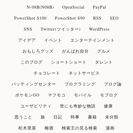
N-08B(N08B)
OpenSocial
PayPal
PowerShot S100
PowerShot S90
RSS
SEO
SNS
Twitter(ツイッター)
WordPress
アイデア
イベント
エンターテインメント
おもしろグッズ
がんばれ自分
グルメ
このブログ
ショートショート
タレント
チョコレート
ネットサービス
バッティングセンター
プログラミング
ブログ論
ポケモンGO
マフモコ
モバイル
モブログ
ユーザビリティ
世にも奇妙な物語
健康
思うこと
旅
日記
時事
書籍
未分類
松木里菜
梅酒
検索王の見る検索
漫画