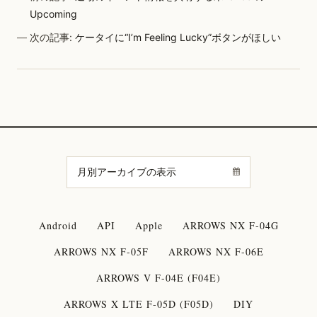
Upcoming
次の記事:
ケータイに“I’m Feeling Lucky”ボタンがほしい
Android
API
Apple
ARROWS NX F-04G
ARROWS NX F-05F
ARROWS NX F-06E
ARROWS V F-04E (F04E)
ARROWS X LTE F-05D (F05D)
DIY