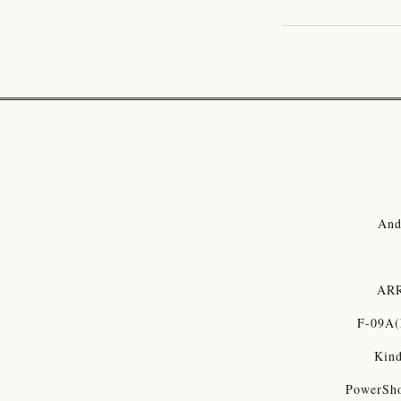
And
ARR
F-09A(
Kind
PowerSh