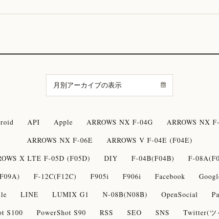
roid
API
Apple
ARROWS NX F-04G
ARROWS NX F-
ARROWS NX F-06E
ARROWS V F-04E (F04E)
OWS X LTE F-05D (F05D)
DIY
F-04B(F04B)
F-08A(F
F09A)
F-12C(F12C)
F905i
F906i
Facebook
Googl
le
LINE
LUMIX G1
N-08B(N08B)
OpenSocial
Pa
ot S100
PowerShot S90
RSS
SEO
SNS
Twitter