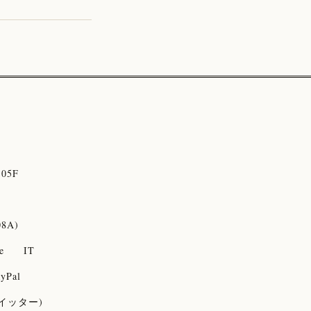
05F
08A)
e
IT
yPal
(ツイッター)