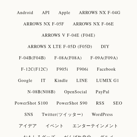
Android
API
Apple
ARROWS NX F-04G
ARROWS NX F-05F
ARROWS NX F-06E
ARROWS V F-04E (F04E)
ARROWS X LTE F-05D (F05D)
DIY
F-04B(F04B)
F-08A(F08A)
F-09A(F09A)
F-12C(F12C)
F905i
F906i
Facebook
Google
IT
Kindle
LINE
LUMIX G1
N-08B(N08B)
OpenSocial
PayPal
PowerShot S100
PowerShot S90
RSS
SEO
SNS
Twitter(ツイッター)
WordPress
アイデア
イベント
エンターテインメント
おもしろグッズ
がんばれ自分
グルメ