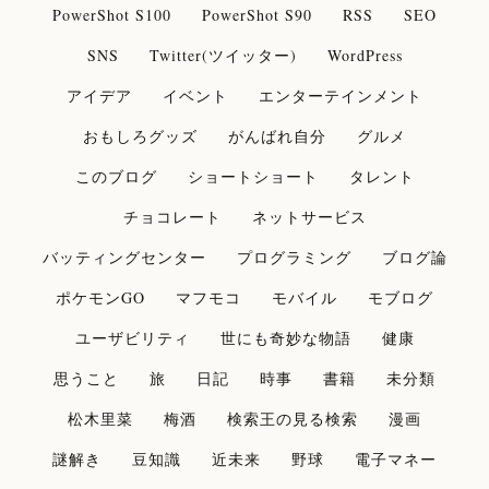
PowerShot S100
PowerShot S90
RSS
SEO
SNS
Twitter(ツイッター)
WordPress
アイデア
イベント
エンターテインメント
おもしろグッズ
がんばれ自分
グルメ
このブログ
ショートショート
タレント
チョコレート
ネットサービス
バッティングセンター
プログラミング
ブログ論
ポケモンGO
マフモコ
モバイル
モブログ
ユーザビリティ
世にも奇妙な物語
健康
思うこと
旅
日記
時事
書籍
未分類
松木里菜
梅酒
検索王の見る検索
漫画
謎解き
豆知識
近未来
野球
電子マネー