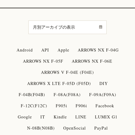
Android
API
Apple
ARROWS NX F-04G
ARROWS NX F-05F
ARROWS NX F-06E
ARROWS V F-04E (F04E)
ARROWS X LTE F-05D (F05D)
DIY
F-04B(F04B)
F-08A(F08A)
F-09A(F09A)
F-12C(F12C)
F905i
F906i
Facebook
Google
IT
Kindle
LINE
LUMIX G1
N-08B(N08B)
OpenSocial
PayPal