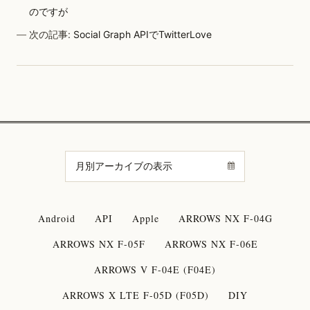
のですが
次の記事:
Social Graph APIでTwitterLove
Android
API
Apple
ARROWS NX F-04G
ARROWS NX F-05F
ARROWS NX F-06E
ARROWS V F-04E (F04E)
ARROWS X LTE F-05D (F05D)
DIY