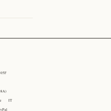
05F
08A)
e
IT
yPal