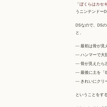
「
ぼくらはカセ
うニンテンドーD
DSなので、DS
と、
最初は骨が見
ハンマーで大
骨が見えたら
最後に土を「
きれいにクリ
ということをす