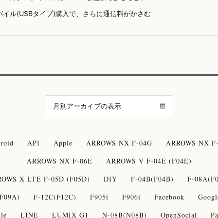
バイル(USBタイプ)購入で、さらに通信料がかさむ
roid
API
Apple
ARROWS NX F-04G
ARROWS NX F-
ARROWS NX F-06E
ARROWS V F-04E (F04E)
OWS X LTE F-05D (F05D)
DIY
F-04B(F04B)
F-08A(F
F09A)
F-12C(F12C)
F905i
F906i
Facebook
Googl
le
LINE
LUMIX G1
N-08B(N08B)
OpenSocial
Pa