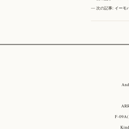
次の記事:
イーモ
And
ARR
F-09A(
Kind