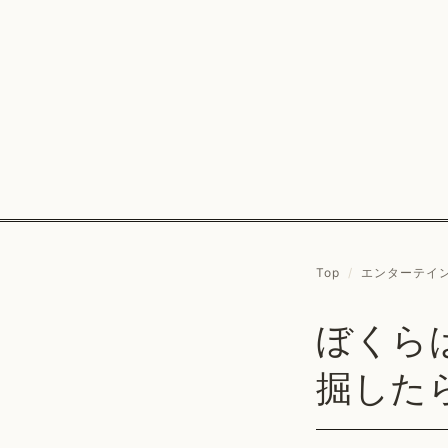
Top
/
エンターテイ
ぼくら
掘した