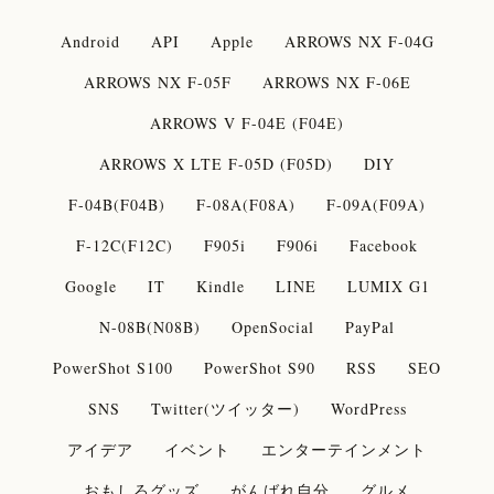
Android
API
Apple
ARROWS NX F-04G
ARROWS NX F-05F
ARROWS NX F-06E
ARROWS V F-04E (F04E)
ARROWS X LTE F-05D (F05D)
DIY
F-04B(F04B)
F-08A(F08A)
F-09A(F09A)
F-12C(F12C)
F905i
F906i
Facebook
Google
IT
Kindle
LINE
LUMIX G1
N-08B(N08B)
OpenSocial
PayPal
PowerShot S100
PowerShot S90
RSS
SEO
SNS
Twitter(ツイッター)
WordPress
アイデア
イベント
エンターテインメント
おもしろグッズ
がんばれ自分
グルメ