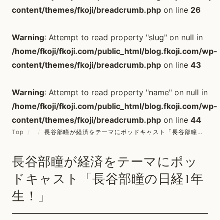
content/themes/fkoji/breadcrumb.php
on line
26
Warning
: Attempt to read property "slug" on null in
/home/fkoji/fkoji.com/public_html/blog.fkoji.com/wp-
content/themes/fkoji/breadcrumb.php
on line
43
Warning
: Attempt to read property "name" on null in
/home/fkoji/fkoji.com/public_html/blog.fkoji.com/wp-
content/themes/fkoji/breadcrumb.php
on line
44
Top
/
/
長谷部瞳が経済をテーマにポッドキャスト「長谷部瞳の日経1年生！」
長谷部瞳が経済をテーマにポッ
ドキャスト「長谷部瞳の日経1年
生！」