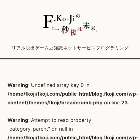
リアル脱出ゲーム
豆知識
ネットサービス
プログラミング
Warning
: Undefined array key 0 in
/home/fkoji/fkoji.com/public_html/blog.fkoji.com/wp-
content/themes/fkoji/breadcrumb.php
on line
23
Warning
: Attempt to read property
"category_parent" on null in
/home/fkoji/fkoji.com/public_html/blog.fkoji.com/wp-