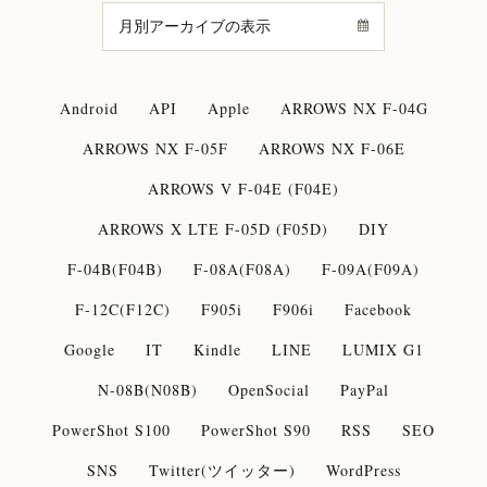
Android
API
Apple
ARROWS NX F-04G
ARROWS NX F-05F
ARROWS NX F-06E
ARROWS V F-04E (F04E)
ARROWS X LTE F-05D (F05D)
DIY
F-04B(F04B)
F-08A(F08A)
F-09A(F09A)
F-12C(F12C)
F905i
F906i
Facebook
Google
IT
Kindle
LINE
LUMIX G1
N-08B(N08B)
OpenSocial
PayPal
PowerShot S100
PowerShot S90
RSS
SEO
SNS
Twitter(ツイッター)
WordPress