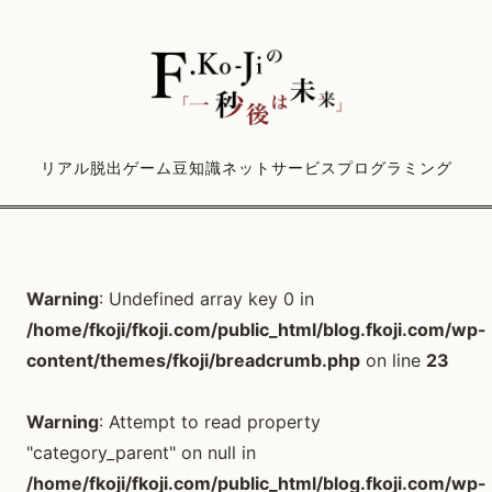
リアル脱出ゲーム
豆知識
ネットサービス
プログラミング
Warning
: Undefined array key 0 in
/home/fkoji/fkoji.com/public_html/blog.fkoji.com/wp-
content/themes/fkoji/breadcrumb.php
on line
23
Warning
: Attempt to read property
"category_parent" on null in
/home/fkoji/fkoji.com/public_html/blog.fkoji.com/wp-