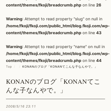
content/themes/fkoji/breadcrumb.php
on line
26
Warning
: Attempt to read property "slug" on null in
/home/fkoji/fkoji.com/public_html/blog.fkoji.com/wp-
content/themes/fkoji/breadcrumb.php
on line
43
Warning
: Attempt to read property "name" on null in
/home/fkoji/fkoji.com/public_html/blog.fkoji.com/wp-
content/themes/fkoji/breadcrumb.php
on line
44
Top
/
/
KONANのブログ「KONANてこんな子なんやで。」
KONANのブログ「KONANてこ
んな子なんやで。」
2008/5/16 23:11