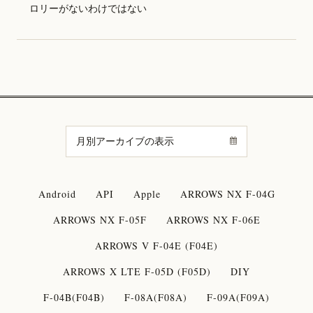
ロリーがないわけではない
Android
API
Apple
ARROWS NX F-04G
ARROWS NX F-05F
ARROWS NX F-06E
ARROWS V F-04E (F04E)
ARROWS X LTE F-05D (F05D)
DIY
F-04B(F04B)
F-08A(F08A)
F-09A(F09A)