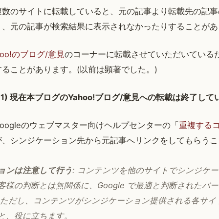
複数のサイトに転載していると、元の記事より転載先の記事
り、元の記事が検索結果に表示されなかったりすることがあ
hoo!のブログ/意見
のコーナーに転載させていただいている
ることがあります。(以前は顕著でした。)
01-11) 現在本ブログのYahoo!ブログ/意見への転載は終了し
oogleのウェブマスター向けヘルプセンターの「
重複する
が、シンジケーション先から元記事へリンクをしてもらうこ
ョンは注意して行う
: コンテンツを他のサイトでシンジケ
客様の判断とは無関係に、Google で最適と判断されたバ
 ただし、コンテンツがシンジケーション提供される各サイ
と、役に立ちます。