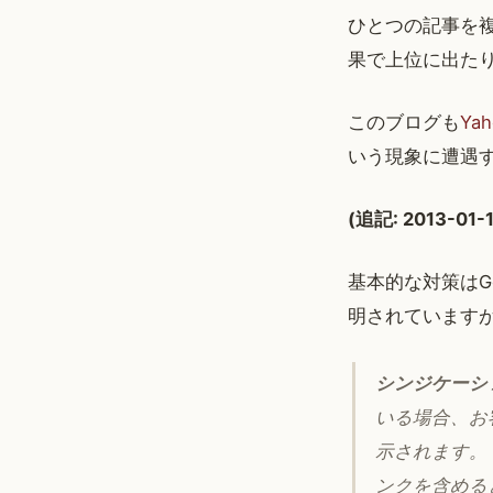
ひとつの記事を
果で上位に出た
このブログも
Ya
いう現象に遭遇す
(追記: 2013-
基本的な対策はG
明されています
シンジケーシ
いる場合、お
示されます。
ンクを含める