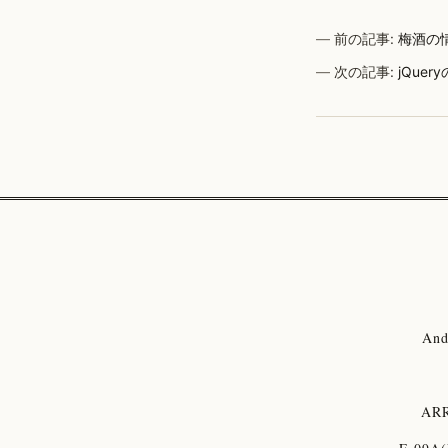
前の記事:
梅酒の情
次の記事:
jQue
And
ARR