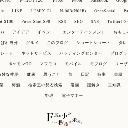
F09A)
F-12C(F12C)
F905i
F906i
Facebook
Googl
le
LINE
LUMIX G1
N-08B(N08B)
OpenSocial
Pa
ot S100
PowerShot S90
RSS
SEO
SNS
Twitter
ss
アイデア
イベント
エンターテインメント
おもし
んばれ自分
グルメ
このブログ
ショートショート
タレ
コレート
ネットサービス
バッティングセンター
プログラ
論
ポケモンGO
マフモコ
モバイル
モブログ
ユーザ
奇妙な物語
健康
思うこと
旅
日記
時事
書籍
菜
梅酒
検索王の見る検索
漫画
謎解き
豆知識
野球
電子マネー