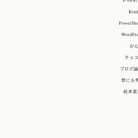
F-09A(
Kind
PowerSh
WordPre
が
チョ
ブログ
世にも
松木里