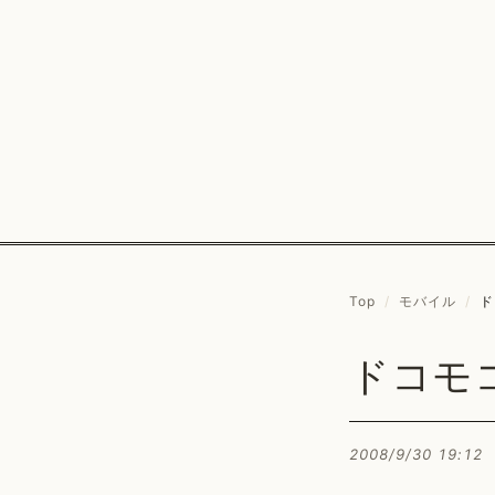
Top
/
モバイル
/
ド
ドコモ
2008/9/30 19:12