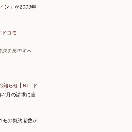
イン
」が2009年
TTドコモ
資源を集中すべ
らせ | NTTド
9年2月の請求に自
コモの契約者数か