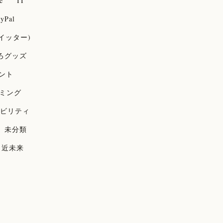
e
IT
yPal
(ツイッター)
ろグッズ
ント
ミング
ビリティ
未分類
近未来