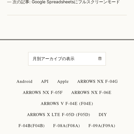
次の記事:
Google Spreadsheetsにフルスクリーンモード
Android
API
Apple
ARROWS NX F-04G
ARROWS NX F-05F
ARROWS NX F-06E
ARROWS V F-04E (F04E)
ARROWS X LTE F-05D (F05D)
DIY
F-04B(F04B)
F-08A(F08A)
F-09A(F09A)