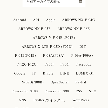
Android
API
Apple
ARROWS NX F-04G
ARROWS NX F-05F
ARROWS NX F-06E
ARROWS V F-04E (F04E)
ARROWS X LTE F-05D (F05D)
DIY
F-04B(F04B)
F-08A(F08A)
F-09A(F09A)
F-12C(F12C)
F905i
F906i
Facebook
Google
IT
Kindle
LINE
LUMIX G1
N-08B(N08B)
OpenSocial
PayPal
PowerShot S100
PowerShot S90
RSS
SEO
SNS
Twitter(ツイッター)
WordPress