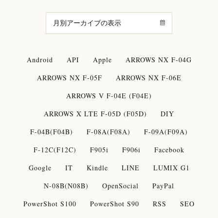
Android
API
Apple
ARROWS NX F-04G
ARROWS NX F-05F
ARROWS NX F-06E
ARROWS V F-04E (F04E)
ARROWS X LTE F-05D (F05D)
DIY
F-04B(F04B)
F-08A(F08A)
F-09A(F09A)
F-12C(F12C)
F905i
F906i
Facebook
Google
IT
Kindle
LINE
LUMIX G1
N-08B(N08B)
OpenSocial
PayPal
PowerShot S100
PowerShot S90
RSS
SEO