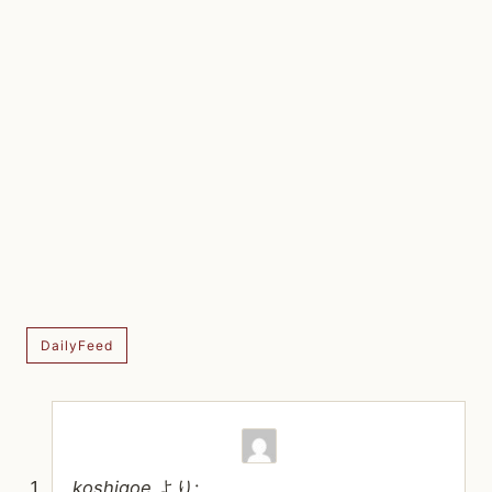
DailyFeed
koshigoe
より: