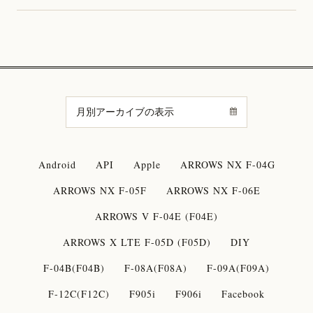
Android
API
Apple
ARROWS NX F-04G
ARROWS NX F-05F
ARROWS NX F-06E
ARROWS V F-04E (F04E)
ARROWS X LTE F-05D (F05D)
DIY
F-04B(F04B)
F-08A(F08A)
F-09A(F09A)
F-12C(F12C)
F905i
F906i
Facebook