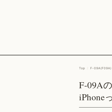
Top
/
F-09A(F09A)
F-09
iPhon