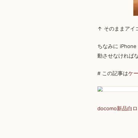
↑ そのままアイ
ちなみに iPh
動させなければ
# この記事は
ケ
docomo新品白