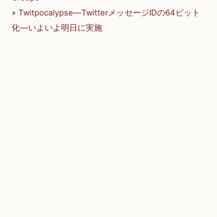
»
Twitpocalypse―TwitterメッセージIDの64ビット
化―いよいよ明日に実施