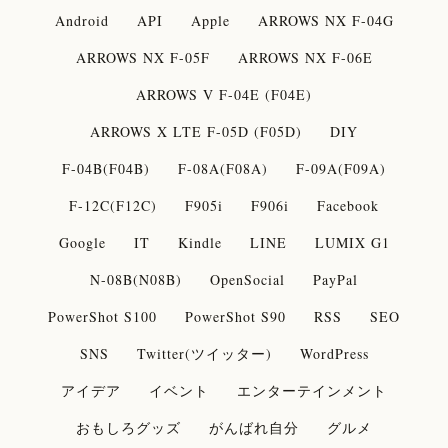
Android
API
Apple
ARROWS NX F-04G
ARROWS NX F-05F
ARROWS NX F-06E
ARROWS V F-04E (F04E)
ARROWS X LTE F-05D (F05D)
DIY
F-04B(F04B)
F-08A(F08A)
F-09A(F09A)
F-12C(F12C)
F905i
F906i
Facebook
Google
IT
Kindle
LINE
LUMIX G1
N-08B(N08B)
OpenSocial
PayPal
PowerShot S100
PowerShot S90
RSS
SEO
SNS
Twitter(ツイッター)
WordPress
アイデア
イベント
エンターテインメント
おもしろグッズ
がんばれ自分
グルメ