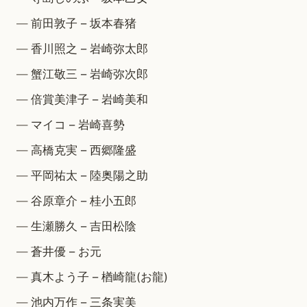
前田敦子 – 坂本春猪
香川照之 – 岩崎弥太郎
蟹江敬三 – 岩崎弥次郎
倍賞美津子 – 岩崎美和
マイコ – 岩崎喜勢
高橋克実 – 西郷隆盛
平岡祐太 – 陸奥陽之助
谷原章介 – 桂小五郎
生瀬勝久 – 吉田松陰
蒼井優 – お元
真木よう子 – 楢崎龍(お龍)
池内万作 – 三条実美