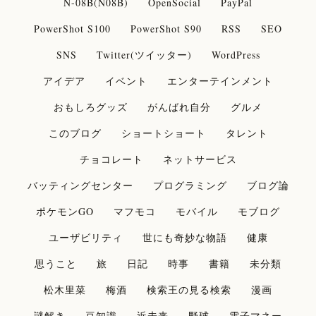
N-08B(N08B)
OpenSocial
PayPal
PowerShot S100
PowerShot S90
RSS
SEO
SNS
Twitter(ツイッター)
WordPress
アイデア
イベント
エンターテインメント
おもしろグッズ
がんばれ自分
グルメ
このブログ
ショートショート
タレント
チョコレート
ネットサービス
バッティングセンター
プログラミング
ブログ論
ポケモンGO
マフモコ
モバイル
モブログ
ユーザビリティ
世にも奇妙な物語
健康
思うこと
旅
日記
時事
書籍
未分類
松木里菜
梅酒
検索王の見る検索
漫画
謎解き
豆知識
近未来
野球
電子マネー