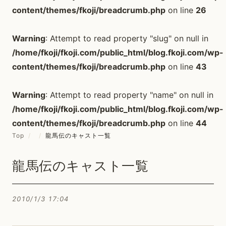
content/themes/fkoji/breadcrumb.php
on line
26
Warning
: Attempt to read property "slug" on null in
/home/fkoji/fkoji.com/public_html/blog.fkoji.com/wp-
content/themes/fkoji/breadcrumb.php
on line
43
Warning
: Attempt to read property "name" on null in
/home/fkoji/fkoji.com/public_html/blog.fkoji.com/wp-
content/themes/fkoji/breadcrumb.php
on line
44
Top
/
/
龍馬伝のキャスト一覧
龍馬伝のキャスト一覧
2010/1/3 17:04