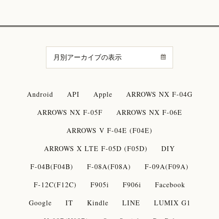
Android
API
Apple
ARROWS NX F-04G
ARROWS NX F-05F
ARROWS NX F-06E
ARROWS V F-04E (F04E)
ARROWS X LTE F-05D (F05D)
DIY
F-04B(F04B)
F-08A(F08A)
F-09A(F09A)
F-12C(F12C)
F905i
F906i
Facebook
Google
IT
Kindle
LINE
LUMIX G1