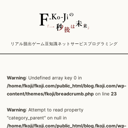
リアル脱出ゲーム
豆知識
ネットサービス
プログラミング
Warning
: Undefined array key 0 in
/home/fkoji/fkoji.com/public_html/blog.fkoji.com/wp-
content/themes/fkoji/breadcrumb.php
on line
23
Warning
: Attempt to read property
"category_parent" on null in
/home/fkoji/fkoji.com/public_html/blog.fkoji.com/wp-