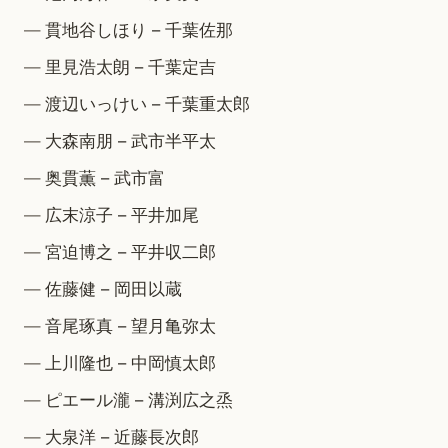
貫地谷しほり – 千葉佐那
里見浩太朗 – 千葉定吉
渡辺いっけい – 千葉重太郎
大森南朋 – 武市半平太
奥貫薫 – 武市富
広末涼子 – 平井加尾
宮迫博之 – 平井収二郎
佐藤健 – 岡田以蔵
音尾琢真 – 望月亀弥太
上川隆也 – 中岡慎太郎
ピエール瀧 – 溝渕広之烝
大泉洋 – 近藤長次郎