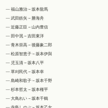
福山雅治 – 坂本龍馬
武田鉄矢 – 勝海舟
近藤正臣 – 山内豊信
田中泯 – 吉田東洋
青木崇高 – 後藤象二郎
松原智恵子 – 坂本伊與
児玉清 – 坂本八平
草刈民代 – 坂本幸
島崎和歌子 – 坂本千野
杉本哲太 – 坂本権平
大鳥れい – 坂本千鶴
寺島しのぶ – 坂本乙女