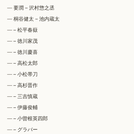
要潤 – 沢村惣之丞
桐谷健太 – 池内蔵太
– 松平春嶽
– 徳川家茂
– 徳川慶喜
– 高松太郎
– 小松帯刀
– 高杉晋作
– 三吉慎蔵
– 伊藤俊輔
– 小曽根英四郎
– グラバー