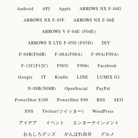
Android
API
Apple
ARROWS NX F-04G
ARROWS NX F-05F
ARROWS NX F-06E
ARROWS V F-04E (F04E)
ARROWS X LTE F-05D (F05D)
DIY
F-04B(F04B)
F-08A(F08A)
F-09A(F09A)
F-12C(F12C)
F905i
F906i
Facebook
Google
IT
Kindle
LINE
LUMIX G1
N-08B(N08B)
OpenSocial
PayPal
PowerShot S100
PowerShot S90
RSS
SEO
SNS
Twitter(ツイッター)
WordPress
アイデア
イベント
エンターテインメント
おもしろグッズ
がんばれ自分
グルメ