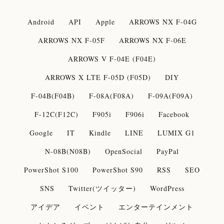
Android
API
Apple
ARROWS NX F-04G
ARROWS NX F-05F
ARROWS NX F-06E
ARROWS V F-04E (F04E)
ARROWS X LTE F-05D (F05D)
DIY
F-04B(F04B)
F-08A(F08A)
F-09A(F09A)
F-12C(F12C)
F905i
F906i
Facebook
Google
IT
Kindle
LINE
LUMIX G1
N-08B(N08B)
OpenSocial
PayPal
PowerShot S100
PowerShot S90
RSS
SEO
SNS
Twitter(ツイッター)
WordPress
アイデア
イベント
エンターテインメント