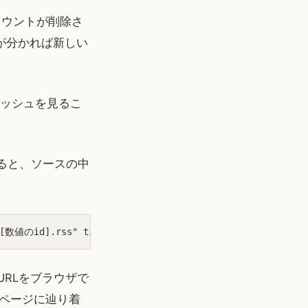
カウントが削除さ
Lが分かれば新しい
ャッシュを見るこ
ると、ソースの中
e/[数値のid].rss" title=...
URLをブラウザで
ページに辿り着