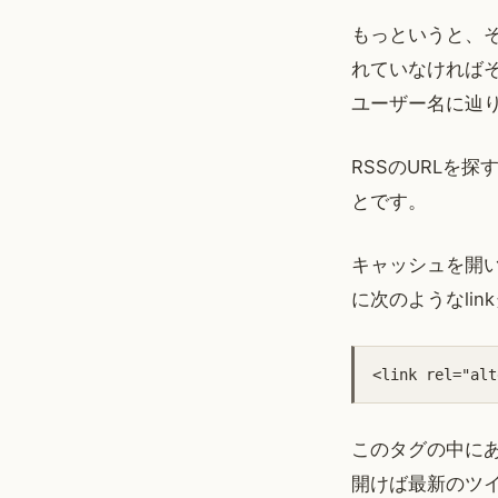
もっというと、そ
れていなければそ
ユーザー名に辿
RSSのURLを
とです。
キャッシュを開
に次のようなli
<link rel="al
このタグの中にあ
開けば最新のツ