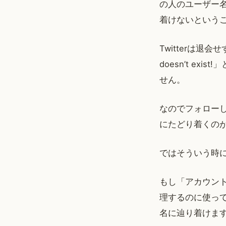
の人のユーザー名
着けないという
Twitterは退会
doesn’t e
せん。
なのでフォロー
にたどり着くの
ではそういう時
もし「アカウン
理するのに使って
名に辿り着けま