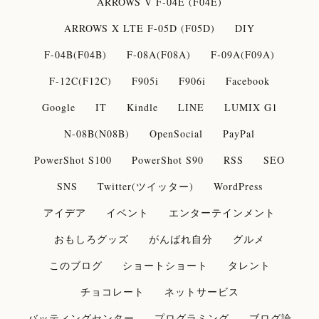
ARROWS V F-04E (F04E)
ARROWS X LTE F-05D (F05D)
DIY
F-04B(F04B)
F-08A(F08A)
F-09A(F09A)
F-12C(F12C)
F905i
F906i
Facebook
Google
IT
Kindle
LINE
LUMIX G1
N-08B(N08B)
OpenSocial
PayPal
PowerShot S100
PowerShot S90
RSS
SEO
SNS
Twitter(ツイッター)
WordPress
アイデア
イベント
エンターテインメント
おもしろグッズ
がんばれ自分
グルメ
このブログ
ショートショート
タレント
チョコレート
ネットサービス
バッティングセンター
プログラミング
ブログ論