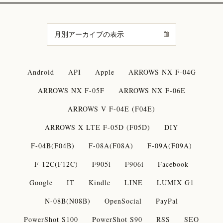
Android
API
Apple
ARROWS NX F-04G
ARROWS NX F-05F
ARROWS NX F-06E
ARROWS V F-04E (F04E)
ARROWS X LTE F-05D (F05D)
DIY
F-04B(F04B)
F-08A(F08A)
F-09A(F09A)
F-12C(F12C)
F905i
F906i
Facebook
Google
IT
Kindle
LINE
LUMIX G1
N-08B(N08B)
OpenSocial
PayPal
PowerShot S100
PowerShot S90
RSS
SEO