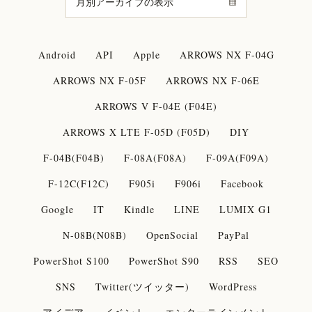
Android
API
Apple
ARROWS NX F-04G
ARROWS NX F-05F
ARROWS NX F-06E
ARROWS V F-04E (F04E)
ARROWS X LTE F-05D (F05D)
DIY
F-04B(F04B)
F-08A(F08A)
F-09A(F09A)
F-12C(F12C)
F905i
F906i
Facebook
Google
IT
Kindle
LINE
LUMIX G1
N-08B(N08B)
OpenSocial
PayPal
PowerShot S100
PowerShot S90
RSS
SEO
SNS
Twitter(ツイッター)
WordPress