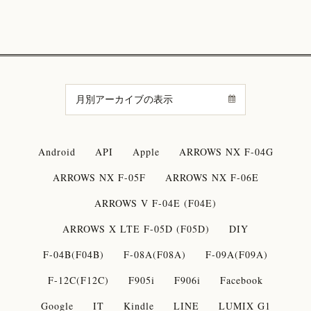
Android
API
Apple
ARROWS NX F-04G
ARROWS NX F-05F
ARROWS NX F-06E
ARROWS V F-04E (F04E)
ARROWS X LTE F-05D (F05D)
DIY
F-04B(F04B)
F-08A(F08A)
F-09A(F09A)
F-12C(F12C)
F905i
F906i
Facebook
Google
IT
Kindle
LINE
LUMIX G1