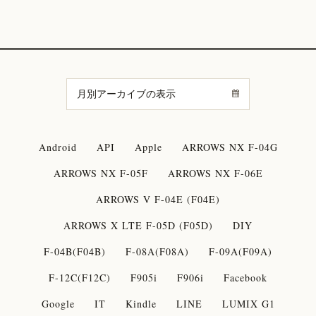
Android
API
Apple
ARROWS NX F-04G
ARROWS NX F-05F
ARROWS NX F-06E
ARROWS V F-04E (F04E)
ARROWS X LTE F-05D (F05D)
DIY
F-04B(F04B)
F-08A(F08A)
F-09A(F09A)
F-12C(F12C)
F905i
F906i
Facebook
Google
IT
Kindle
LINE
LUMIX G1