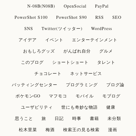
N-08B(N08B)
OpenSocial
PayPal
PowerShot S100
PowerShot S90
RSS
SEO
SNS
Twitter(ツイッター)
WordPress
アイデア
イベント
エンターテインメント
おもしろグッズ
がんばれ自分
グルメ
このブログ
ショートショート
タレント
チョコレート
ネットサービス
バッティングセンター
プログラミング
ブログ論
ポケモンGO
マフモコ
モバイル
モブログ
ユーザビリティ
世にも奇妙な物語
健康
思うこと
旅
日記
時事
書籍
未分類
松木里菜
梅酒
検索王の見る検索
漫画