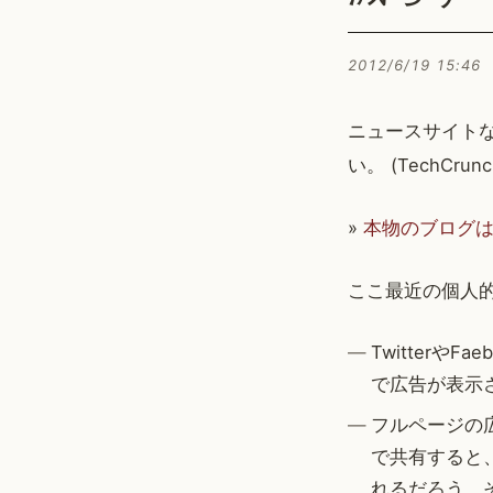
2012/6/19 15:46
ニュースサイト
い。 (TechCrun
»
本物のブログ
ここ最近の個人
Twitter
で広告が表示
フルページの広
で共有すると
れるだろう。そ