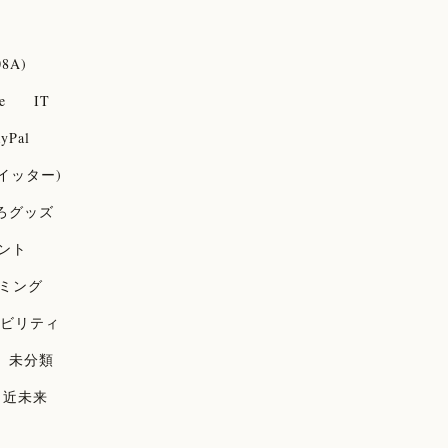
08A)
e
IT
yPal
(ツイッター)
ろグッズ
ント
ミング
ビリティ
未分類
近未来