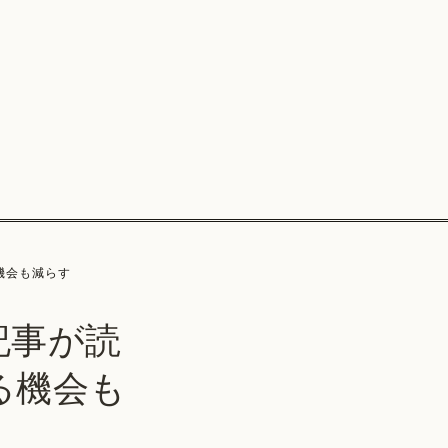
機会も減らす
記事が読
る機会も