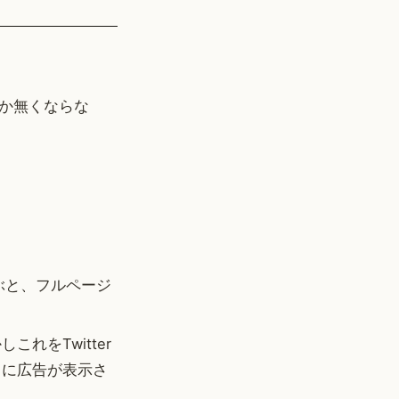
か無くならな
飛ぶと、フルページ
れをTwitter
うに広告が表示さ