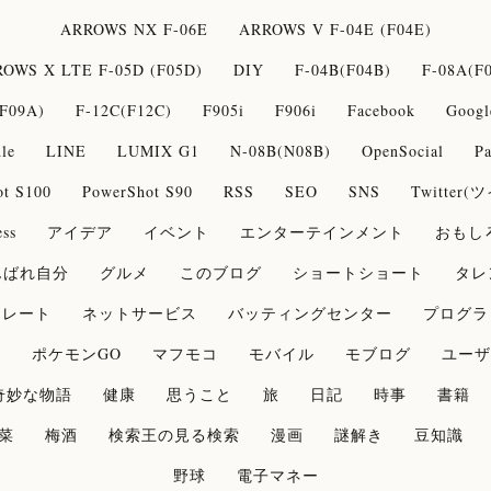
ARROWS NX F-06E
ARROWS V F-04E (F04E)
OWS X LTE F-05D (F05D)
DIY
F-04B(F04B)
F-08A(F
F09A)
F-12C(F12C)
F905i
F906i
Facebook
Googl
le
LINE
LUMIX G1
N-08B(N08B)
OpenSocial
Pa
ot S100
PowerShot S90
RSS
SEO
SNS
Twitter
ss
アイデア
イベント
エンターテインメント
おもし
んばれ自分
グルメ
このブログ
ショートショート
タレ
コレート
ネットサービス
バッティングセンター
プログラ
論
ポケモンGO
マフモコ
モバイル
モブログ
ユーザ
奇妙な物語
健康
思うこと
旅
日記
時事
書籍
菜
梅酒
検索王の見る検索
漫画
謎解き
豆知識
野球
電子マネー