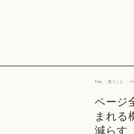
Top
/
思うこと
/
ペ
ページ
まれる
減らす