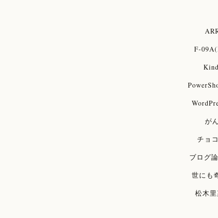
ARR
F-09A(
Kind
PowerSh
WordPre
が
チョ
ブログ
世にも
松木里