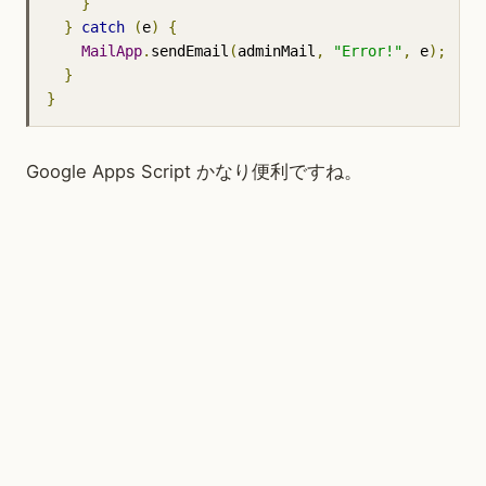
}
}
catch
(
e
)
{
MailApp
.
sendEmail
(
adminMail
,
"Error!"
,
 e
);
}
}
Google Apps Script かなり便利ですね。