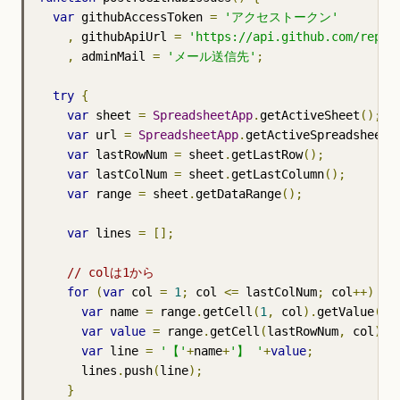
var
 githubAccessToken 
=
'アクセストークン'
,
 githubApiUrl 
=
'https://api.github.com/r
,
 adminMail 
=
'メール送信先'
;
try
{
var
 sheet 
=
SpreadsheetApp
.
getActiveSheet
();
var
 url 
=
SpreadsheetApp
.
getActiveSpreadsheet
(
var
 lastRowNum 
=
 sheet
.
getLastRow
();
var
 lastColNum 
=
 sheet
.
getLastColumn
();
var
 range 
=
 sheet
.
getDataRange
();
var
 lines 
=
[];
// colは1から
for
(
var
 col 
=
1
;
 col 
<=
 lastColNum
;
 col
++)
{
var
 name 
=
 range
.
getCell
(
1
,
 col
).
getValue
();
var
value
=
 range
.
getCell
(
lastRowNum
,
 col
).
g
var
 line 
=
'【'
+
name
+
'】 '
+
value
;
      lines
.
push
(
line
);
}