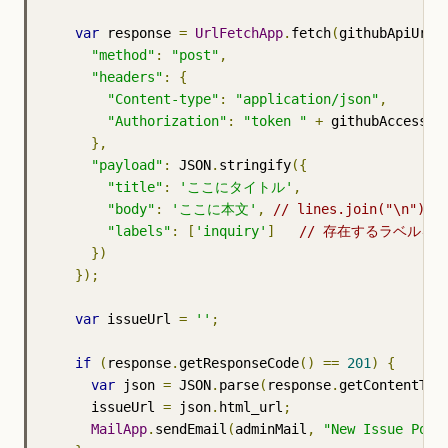
var
 response 
=
UrlFetchApp
.
fetch
(
githubApiUrl
,
"method"
:
"post"
,
"headers"
:
{
"Content-type"
:
"application/json"
,
"Authorization"
:
"token "
+
 githubAccessTok
},
"payload"
:
 JSON
.
stringify
({
"title"
:
'ここにタイトル'
,
"body"
:
'ここに本文'
,
// lines.join("\n"),
"labels"
:
[
'inquiry'
]
// 存在するラベルを
})
});
var
 issueUrl 
=
''
;
if
(
response
.
getResponseCode
()
==
201
)
{
var
 json 
=
 JSON
.
parse
(
response
.
getContentTex
      issueUrl 
=
 json
.
html_url
;
MailApp
.
sendEmail
(
adminMail
,
"New Issue Post