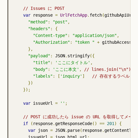
// Issues に POST
var
 response 
=
UrlFetchApp
.
fetch
(
githubApiUrl
,
"method"
:
"post"
,
"headers"
:
{
"Content-type"
:
"application/json"
,
"Authorization"
:
"token "
+
 githubAccessTok
},
"payload"
:
 JSON
.
stringify
({
"title"
:
'ここにタイトル'
,
"body"
:
'ここに本文'
,
// lines.join("\n"),
"labels"
:
[
'inquiry'
]
// 存在するラベルを
})
});
var
 issueUrl 
=
''
;
// POST に成功したら issue の URL を取得してメー
if
(
response
.
getResponseCode
()
==
201
)
{
var
 json 
=
 JSON
.
parse
(
response
.
getContentTex
      issueUrl 
=
 json
.
html_url
;