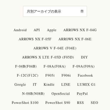
Android
API
Apple
ARROWS NX F-04G
ARROWS NX F-05F
ARROWS NX F-06E
ARROWS V F-04E (F04E)
ARROWS X LTE F-05D (F05D)
DIY
F-04B(F04B)
F-08A(F08A)
F-09A(F09A)
F-12C(F12C)
F905i
F906i
Facebook
Google
IT
Kindle
LINE
LUMIX G1
N-08B(N08B)
OpenSocial
PayPal
PowerShot S100
PowerShot S90
RSS
SEO