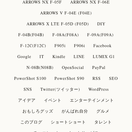
ARROWS NX F-05F
ARROWS NX F-06E
ARROWS V F-04E (F04E)
ARROWS X LTE F-05D (F05D)
DIY
F-04B(F04B)
F-08A(F08A)
F-09A(F09A)
F-12C(F12C)
F905i
F906i
Facebook
Google
IT
Kindle
LINE
LUMIX G1
N-08B(N08B)
OpenSocial
PayPal
PowerShot S100
PowerShot S90
RSS
SEO
SNS
Twitter(ツイッター)
WordPress
アイデア
イベント
エンターテインメント
おもしろグッズ
がんばれ自分
グルメ
このブログ
ショートショート
タレント