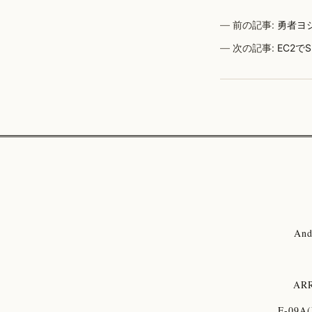
前の記事:
勇者ヨシ
次の記事:
EC2で
And
ARR
F-09A(