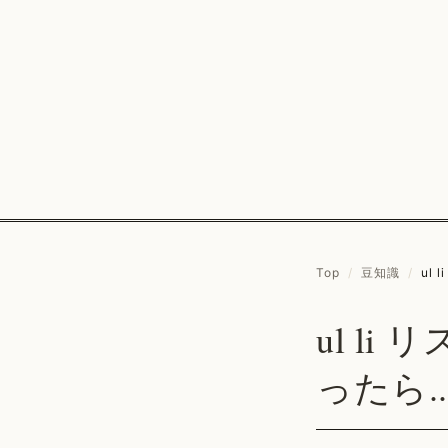
Top
/
豆知識
/
ul
ul l
ったら..