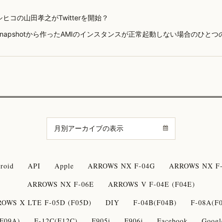
ヒコの山田孝之がTwitterを開始？
Snapshotから作ったAMIのインスタンスが正常起動しない場合のひと
roid
API
Apple
ARROWS NX F-04G
ARROWS NX F-
ARROWS NX F-06E
ARROWS V F-04E (F04E)
OWS X LTE F-05D (F05D)
DIY
F-04B(F04B)
F-08A(F
F09A)
F-12C(F12C)
F905i
F906i
Facebook
Googl