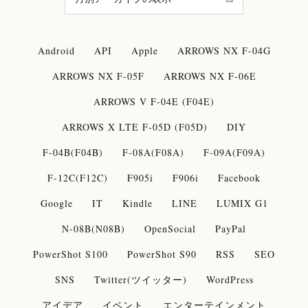
Android
API
Apple
ARROWS NX F-04G
ARROWS NX F-05F
ARROWS NX F-06E
ARROWS V F-04E (F04E)
ARROWS X LTE F-05D (F05D)
DIY
F-04B(F04B)
F-08A(F08A)
F-09A(F09A)
F-12C(F12C)
F905i
F906i
Facebook
Google
IT
Kindle
LINE
LUMIX G1
N-08B(N08B)
OpenSocial
PayPal
PowerShot S100
PowerShot S90
RSS
SEO
SNS
Twitter(ツイッター)
WordPress
アイデア
イベント
エンターテインメント