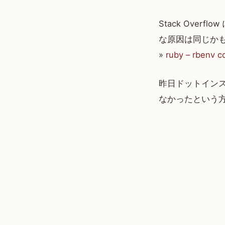
Stack Ove
な原因は同じか
»
ruby – rbenv c
昨日ドットイン
なかったという