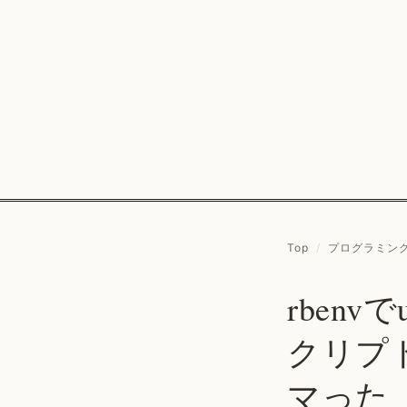
Top
/
プログラミン
rbenv
クリプトが
マった