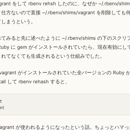
 vagrant をして rbenv rehsh したのに、なぜか ~/.rbenv/shi
ないので直接 ~/.rbenv/shims/vagrant を削除し
てしまうという。
みると先に述べたように ~/.rbenv/shims の下のスク
Ruby に gem がインストールされていたら、現在有効に
されてなくても生成されるという仕組みでした。
 vagrant がインストールされていた全バージョンの Ruby
stall して rbenv rehash すると、


bin/vagrant が使われるようになったという話。ちょっとハマ