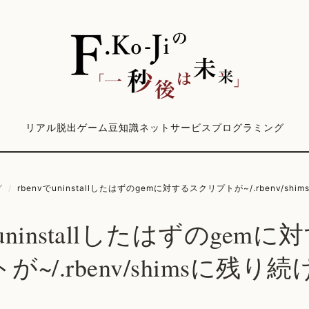
リアル脱出ゲーム
豆知識
ネットサービス
プログラミング
グ
/
rbenvでuninstallしたはずのgemに対するスクリプトが~/.rbenv/shi
でuninstallしたはずのgem
~/.rbenv/shimsに残り