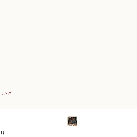
ミング
り: