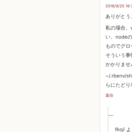
2018/9/25 16:
ありがとう
私の場合、w
い、node
ものでグロ
そういう事情な
かかりませ
~/.rbe
らにたどり
返信
fkoji
よ