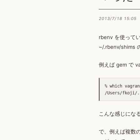
2013/7/18 15:05
rbenv を使
~/.rbenv/
例えば gem で 
% which vagrant
こんな感じにな
で、例えば複数の