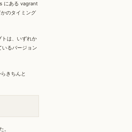
ms にある vagrant
ても何かのタイミング
リプトは、いずれか
しているバージョン
 からきちんと
った。