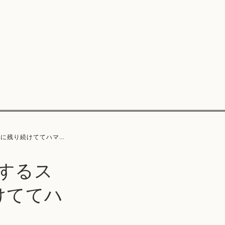
msに残り続けててハマった
に対するス
続けててハ